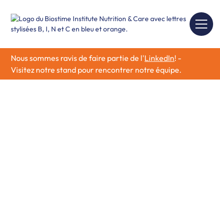
Nous sommes ravis de faire partie de l'
LinkedIn
! -
Visitez notre stand pour rencontrer notre équipe.
Santé et nutrition de
l'enfant
Découvrez comment la santé et la nutrition de l'enfant,
les principaux nutriments et le développement du
microbiome favorisent la croissance et le
développement de l'enfant. Découvrez des moyens