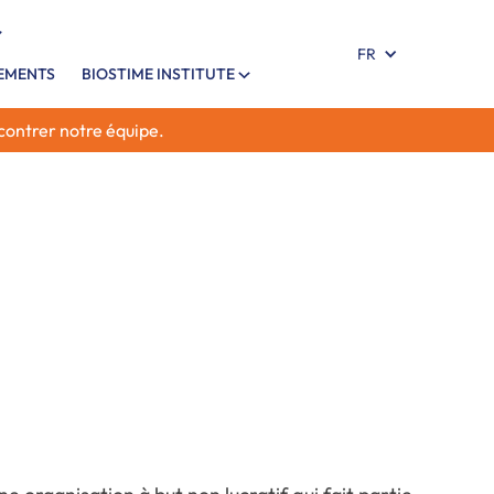
FR
NEMENTS
BIOSTIME INSTITUTE
ncontrer notre équipe.
sation à but non lucratif qui s'engage à
e et les connaissances dans le domaine de la
 maternelles et infantiles