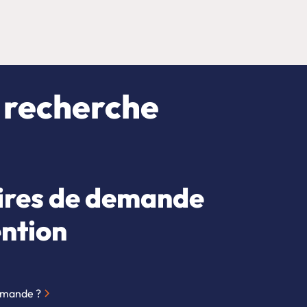
 recherche
ires de demande
ntion
emande ?