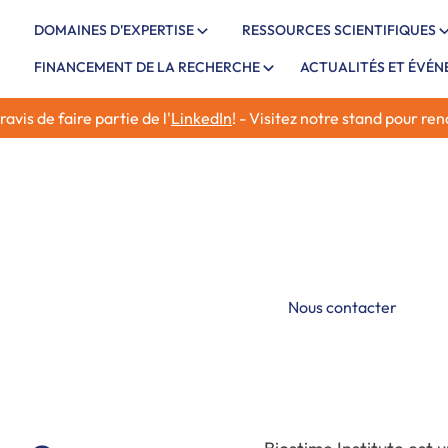
DOMAINES D'EXPERTISE
RESSOURCES SCIENTIFIQUES
FINANCEMENT DE LA RECHERCHE
ACTUALITÉS ET ÉVÉ
vis de faire partie de l'
LinkedIn
! - Visitez notre stand pour re
Nous sommes une organi
promouvoir la recherch
santé et de la nutrition
ute for
Nous contacter
re