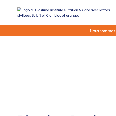
Nous sommes ra
La Fondation
Biostime Instit
Nutrition & Ca