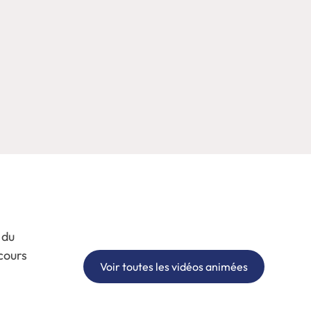
 du
 cours
Voir toutes les vidéos animées