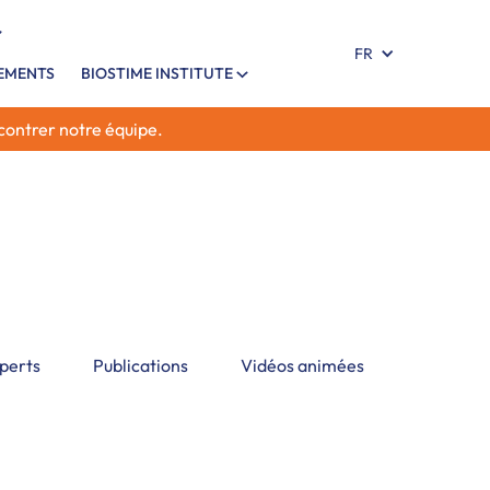
FR
NEMENTS
BIOSTIME INSTITUTE
ncontrer notre équipe.
ns fondées sur des preuves sur les allergies
 compris les mécanismes allergiques, les
, les caractéristiques cliniques et les
sur les allergies chez les enfants
xperts
Publications
Vidéos animées