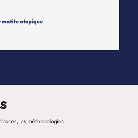
ermatite atopique
i
es
récoces, les méthodologies