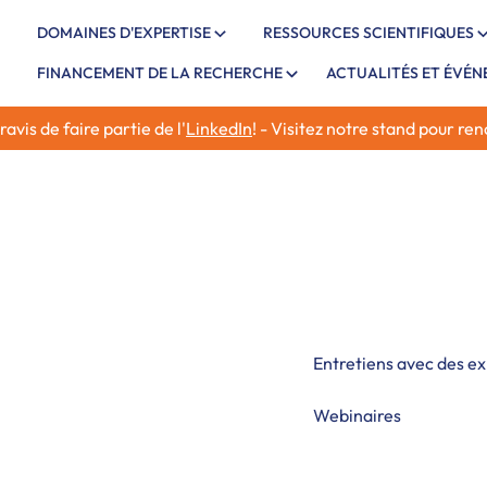
DOMAINES D'EXPERTISE
RESSOURCES SCIENTIFIQUES
FINANCEMENT DE LA RECHERCHE
ACTUALITÉS ET ÉVÉ
vis de faire partie de l'
LinkedIn
! - Visitez notre stand pour re
Explorez des informatio
chez les nourrissons, y
approches diagnostiques
recherches émergentes 
Entretiens avec des e
Webinaires