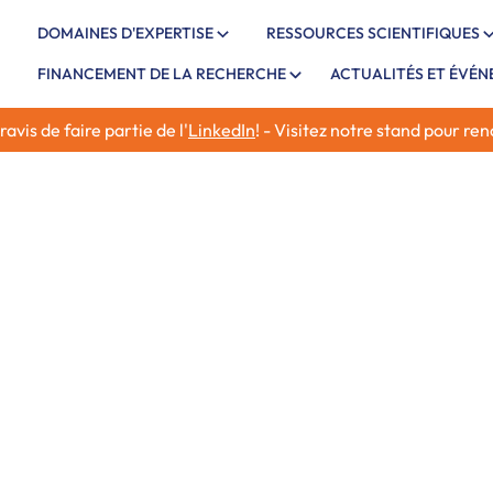
DOMAINES D'EXPERTISE
RESSOURCES SCIENTIFIQUES
FINANCEMENT DE LA RECHERCHE
ACTUALITÉS ET ÉVÉ
vis de faire partie de l'
LinkedIn
! - Visitez notre stand pour re
tions
Nous sommes ravis d'an
Biostime Institute for 
terminera le 31 mars 2
Nous recherchons acti
percutantes dans le do
maternelles et infantil
L'initiative de subvent
précliniques et cliniqu