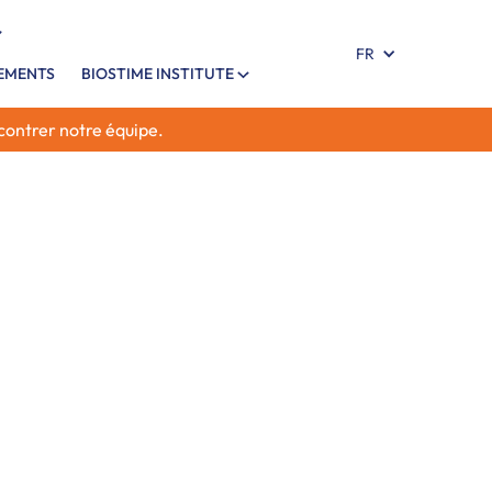
FR
NEMENTS
BIOSTIME INSTITUTE
ncontrer notre équipe.
noncer l'ouverture de l'appel à subventions du
Nutrition & Care, qui débutera en janvier et se
026.
vement des propositions innovantes et
maine dynamique de la nutrition et de la santé
es.
ion de cette année vise à soutenir des études
es qui contribuent à l'avancement des