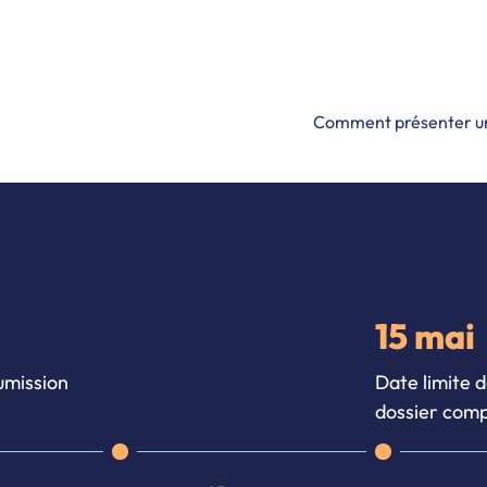
connaissances et à l'am
mères et des enfants au
Comment présenter 
15 mai
umission
Date limite 
dossier comp