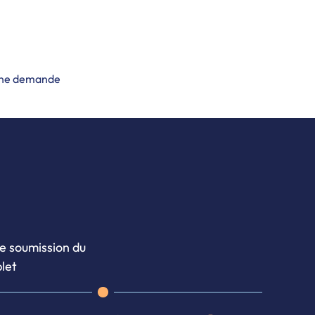
élioration de la nutrition et de la santé des
tour de trois sujets clés.
une demande
de soumission du
let