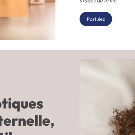
stades de la vie.
Postulez
otiques
ternelle,